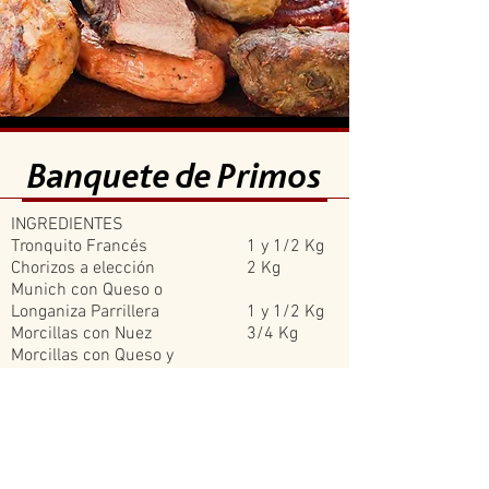
Banquete de Primos
INGREDIENTES
Tronquito Francés
1 y 1/2 Kg
Chorizos a elección
2 Kg
Munich con Queso o
Longaniza Parrillera
1 y 1/2 Kg
Morcillas con Nuez
3/4 Kg
Morcillas con Queso y
Aceitunas
3/4 Kg
Medallones de Queso
2 Kg
Pulpa de Bondiola al natural
Matambritos
2 y 1/2 Kg
Colita de Cuadril al natural
2 Kg