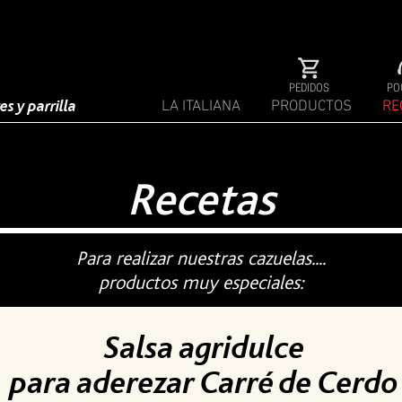
PEDIDOS
PO
s y parrilla
LA ITALIANA
PRODUCTOS
RE
Recetas
Para realizar nuestras cazuelas....
productos muy especiales:
Salsa agridulce
para aderezar Carré de Cerdo